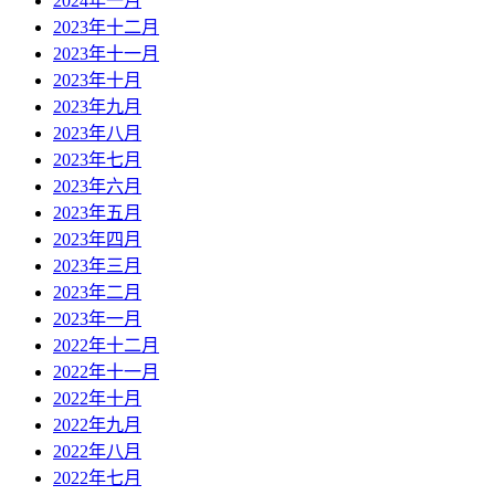
2024年一月
2023年十二月
2023年十一月
2023年十月
2023年九月
2023年八月
2023年七月
2023年六月
2023年五月
2023年四月
2023年三月
2023年二月
2023年一月
2022年十二月
2022年十一月
2022年十月
2022年九月
2022年八月
2022年七月