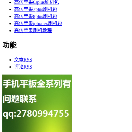
高仿苹果6splus刷机包
高仿苹果7plus刷机包
高仿苹果8plus刷机包
高仿苹果iphonex刷机包
高仿苹果刷机教程
功能
文章
RSS
评论
RSS