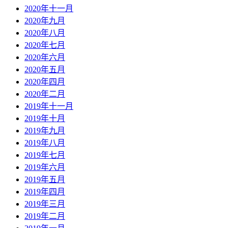
2020年十一月
2020年九月
2020年八月
2020年七月
2020年六月
2020年五月
2020年四月
2020年二月
2019年十一月
2019年十月
2019年九月
2019年八月
2019年七月
2019年六月
2019年五月
2019年四月
2019年三月
2019年二月