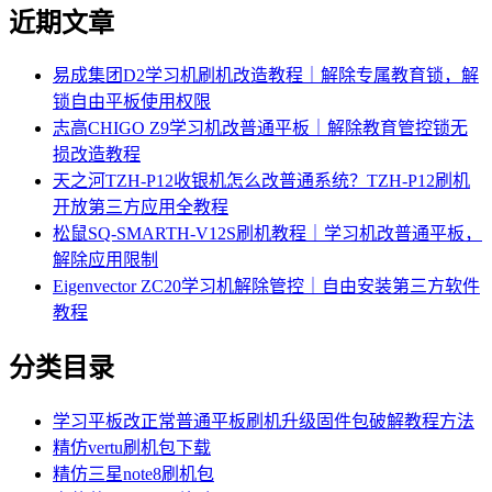
近期文章
易成集团D2学习机刷机改造教程｜解除专属教育锁，解
锁自由平板使用权限
志高CHIGO Z9学习机改普通平板｜解除教育管控锁无
损改造教程
天之河TZH-P12收银机怎么改普通系统？TZH-P12刷机
开放第三方应用全教程
松鼠SQ-SMARTH-V12S刷机教程｜学习机改普通平板，
解除应用限制
Eigenvector ZC20学习机解除管控｜自由安装第三方软件
教程
分类目录
学习平板改正常普通平板刷机升级固件包破解教程方法
精仿vertu刷机包下载
精仿三星note8刷机包