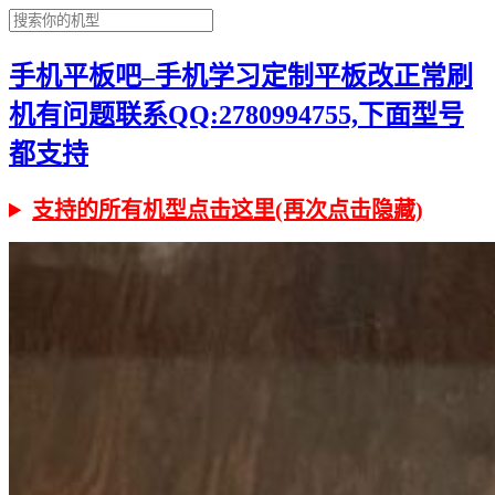
手机平板吧–手机学习定制平板改正常刷
机有问题联系QQ:2780994755,下面型号
都支持
支持的所有机型点击这里(再次点击隐藏)