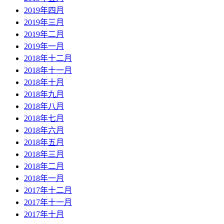
2019年四月
2019年三月
2019年二月
2019年一月
2018年十二月
2018年十一月
2018年十月
2018年九月
2018年八月
2018年七月
2018年六月
2018年五月
2018年三月
2018年二月
2018年一月
2017年十二月
2017年十一月
2017年十月