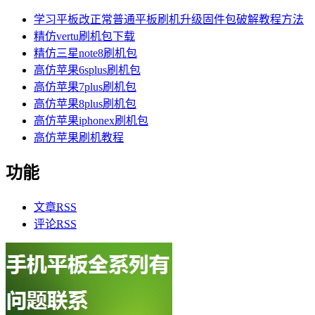
学习平板改正常普通平板刷机升级固件包破解教程方法
精仿vertu刷机包下载
精仿三星note8刷机包
高仿苹果6splus刷机包
高仿苹果7plus刷机包
高仿苹果8plus刷机包
高仿苹果iphonex刷机包
高仿苹果刷机教程
功能
文章
RSS
评论
RSS