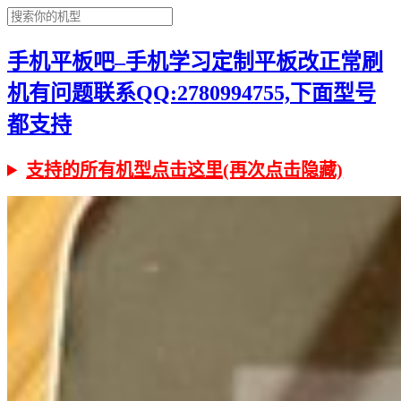
手机平板吧–手机学习定制平板改正常刷
机有问题联系QQ:2780994755,下面型号
都支持
支持的所有机型点击这里(再次点击隐藏)