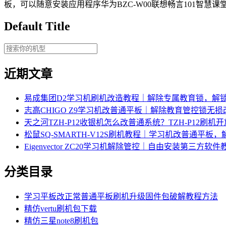
板，可以随意安装应用程序华为BZC-W00联想畅言101智
Default Title
近期文章
易成集团D2学习机刷机改造教程｜解除专属教育锁，解
志高CHIGO Z9学习机改普通平板｜解除教育管控锁无
天之河TZH-P12收银机怎么改普通系统？TZH-P12刷
松鼠SQ-SMARTH-V12S刷机教程｜学习机改普通平板
Eigenvector ZC20学习机解除管控｜自由安装第三方软件
分类目录
学习平板改正常普通平板刷机升级固件包破解教程方法
精仿vertu刷机包下载
精仿三星note8刷机包