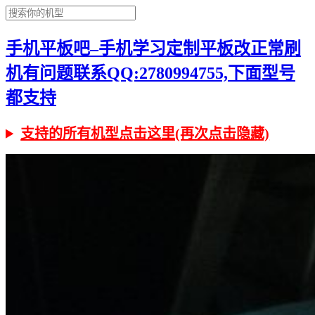
手机平板吧–手机学习定制平板改正常刷
机有问题联系QQ:2780994755,下面型号
都支持
支持的所有机型点击这里(再次点击隐藏)