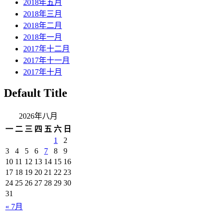
2018年五月
2018年三月
2018年二月
2018年一月
2017年十二月
2017年十一月
2017年十月
Default Title
2026年八月
一
二
三
四
五
六
日
1
2
3
4
5
6
7
8
9
10
11
12
13
14
15
16
17
18
19
20
21
22
23
24
25
26
27
28
29
30
31
« 7月