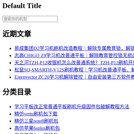
Default Title
近期文章
易成集团D2学习机刷机改造教程｜解除专属教育锁，解
志高CHIGO Z9学习机改普通平板｜解除教育管控锁无
天之河TZH-P12收银机怎么改普通系统？TZH-P12刷
松鼠SQ-SMARTH-V12S刷机教程｜学习机改普通平板
Eigenvector ZC20学习机解除管控｜自由安装第三方软件
分类目录
学习平板改正常普通平板刷机升级固件包破解教程方法
精仿vertu刷机包下载
精仿三星note8刷机包
高仿苹果6splus刷机包