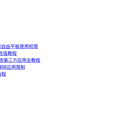
锁自由平板使用权限
损改造教程
机开放第三方应用全教程
，解除应用限制
教程