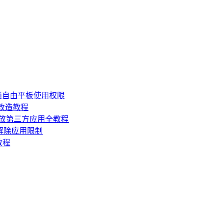
锁自由平板使用权限
损改造教程
机开放第三方应用全教程
，解除应用限制
教程