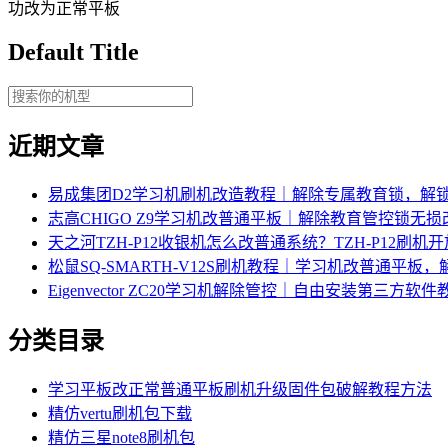
功改为正常平板
Default Title
近期文章
易成集团D2学习机刷机改造教程｜解除专属教育锁，解
志高CHIGO Z9学习机改普通平板｜解除教育管控锁无
天之河TZH-P12收银机怎么改普通系统？TZH-P12刷
松鼠SQ-SMARTH-V12S刷机教程｜学习机改普通平板
Eigenvector ZC20学习机解除管控｜自由安装第三方软件
分类目录
学习平板改正常普通平板刷机升级固件包破解教程方法
精仿vertu刷机包下载
精仿三星note8刷机包