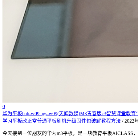
0
华为平板bah-w09 ags-w09(天闻数媒)M3青春版c3
学习平板改正常普通平板刷机升级固件包破解教程方法
/ 202
今天接到一位朋友的华为m3平板，是一块教育平板AICLASS