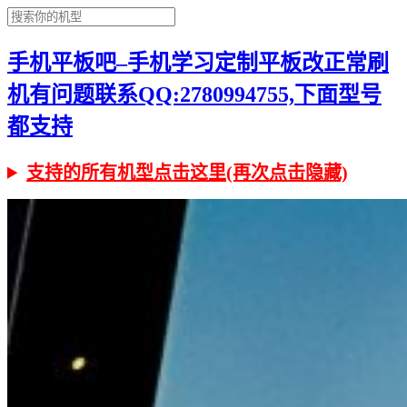
手机平板吧–手机学习定制平板改正常刷
机有问题联系QQ:2780994755,下面型号
都支持
支持的所有机型点击这里(再次点击隐藏)