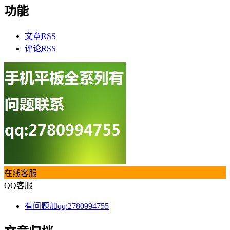
功能
文章
RSS
评论
RSS
在线客服
QQ客服
有问题加qq:2780994755