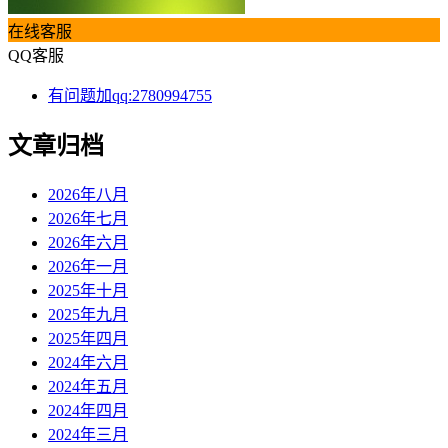
在线客服
QQ客服
有问题加qq:2780994755
文章归档
2026年八月
2026年七月
2026年六月
2026年一月
2025年十月
2025年九月
2025年四月
2024年六月
2024年五月
2024年四月
2024年三月