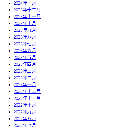
2024年一月
2023年十二月
2023年十一月
2023年十月
2023年九月
2023年八月
2023年七月
2023年六月
2023年五月
2023年四月
2023年三月
2023年二月
2023年一月
2022年十二月
2022年十一月
2022年十月
2022年九月
2022年八月
2022年七月