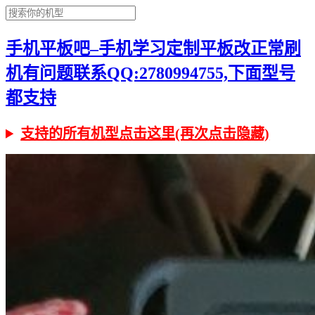
手机平板吧–手机学习定制平板改正常刷
机有问题联系QQ:2780994755,下面型号
都支持
支持的所有机型点击这里(再次点击隐藏)