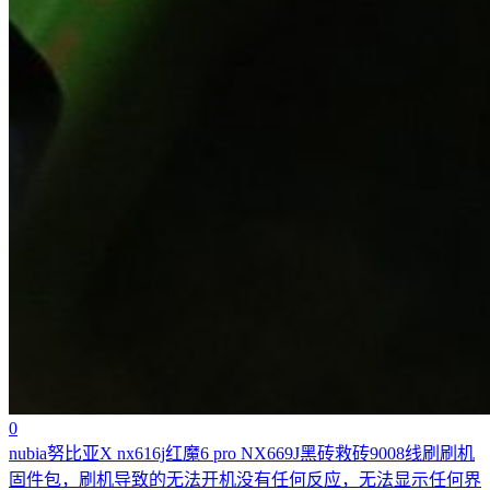
0
nubia努比亚X nx616j红魔6 pro NX669J黑砖救砖9008线刷刷机
固件包，刷机导致的无法开机没有任何反应，无法显示任何界