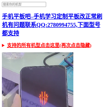
手机平板吧–手机学习定制平板改正常刷
机有问题联系QQ:2780994755,下面型号
都支持
支持的所有机型点击这里(再次点击隐藏)