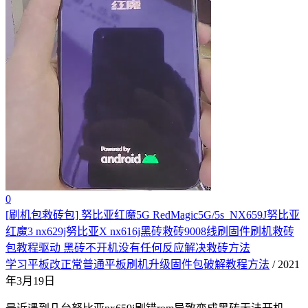
0
[刷机包救砖包] 努比亚红魔5G RedMagic5G/5s_NX659J努比亚
红魔3 nx629j努比亚X nx616j黑砖救砖9008线刷固件刷机救砖
包教程驱动 黑砖不开机没有任何反应解决救砖方法
学习平板改正常普通平板刷机升级固件包破解教程方法
/ 2021
年3月19日