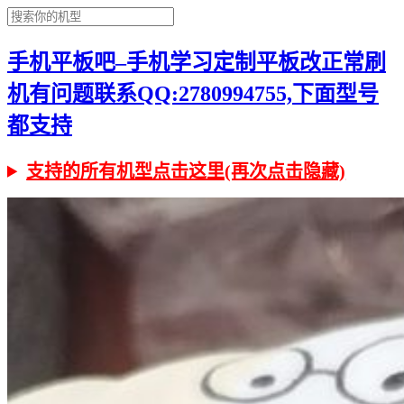
手机平板吧–手机学习定制平板改正常刷
机有问题联系QQ:2780994755,下面型号
都支持
支持的所有机型点击这里(再次点击隐藏)