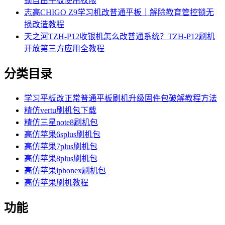
锁自由平板使用权限
志高CHIGO Z9学习机改普通平板｜解除教育管控锁无
损改造教程
天之河TZH-P12收银机怎么改普通系统？TZH-P12刷机
开放第三方应用全教程
分类目录
学习平板改正常普通平板刷机升级固件包破解教程方法
精仿vertu刷机包下载
精仿三星note8刷机包
高仿苹果6splus刷机包
高仿苹果7plus刷机包
高仿苹果8plus刷机包
高仿苹果iphonex刷机包
高仿苹果刷机教程
功能