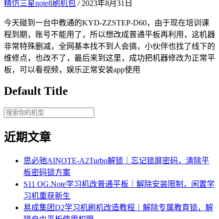
精仿三星note8刷机包
/ 2023年8月31日
今天碰到一台中教通的KYD-ZZSTEP-D60，由于现在培训课
程到期，账号不能用了，所以想改成普通平板再利用，这机器
非常特殊删减，全网基本找不到人会搞，小伙伴也找了线下的
维修点，也改不了，最后来到这里，成功把机器修改为正常平
板，可以看视频，娱乐正常安装app使用
Default Title
近期文章
思必驰AINOTE‑A2Turbo解锁｜忘记锁屏密码，清除平
板密码锁方案
S11 OG.Note学习机改普通平板｜解除安装限制，闲置学
习机重获新生
易成集团D2学习机刷机改造教程｜解除专属教育锁，解