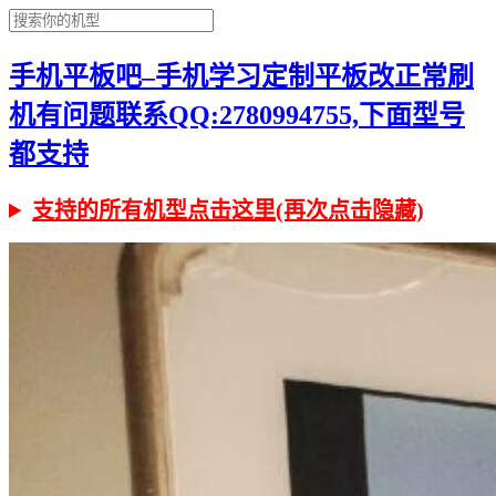
手机平板吧–手机学习定制平板改正常刷
机有问题联系QQ:2780994755,下面型号
都支持
支持的所有机型点击这里(再次点击隐藏)