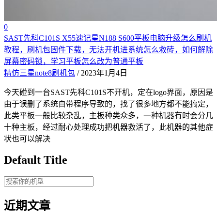
0
SAST先科C101S X55速记星N188 S600平板电脑升级怎么刷机
教程，刷机包固件下载，无法开机进系统怎么救砖，如何解除
屏幕密码锁，学习平板怎么改为普通平板
精仿三星note8刷机包
/ 2023年1月4日
今天碰到一台SAST先科C101S不开机，定在logo界面，原因是
由于误删了系统自带程序导致的，找了很多地方都不能搞定，
此类平板一般比较杂乱，主板种类众多，一种机器有时会分几
十种主板，经过耐心处理成功把机器救活了，此机器的其他症
状也可以解决
Default Title
近期文章