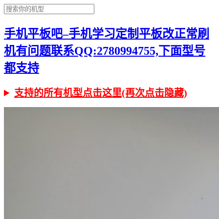
手机平板吧–手机学习定制平板改正常刷
机有问题联系QQ:2780994755,下面型号
都支持
支持的所有机型点击这里(再次点击隐藏)