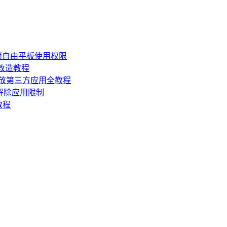
锁自由平板使用权限
损改造教程
机开放第三方应用全教程
，解除应用限制
教程