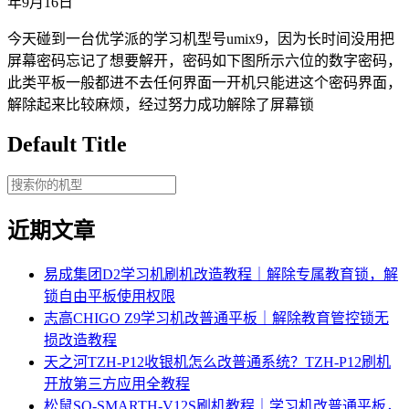
年9月16日
今天碰到一台优学派的学习机型号umix9，因为长时间没用把
屏幕密码忘记了想要解开，密码如下图所示六位的数字密码，
此类平板一般都进不去任何界面一开机只能进这个密码界面，
解除起来比较麻烦，经过努力成功解除了屏幕锁
Default Title
近期文章
易成集团D2学习机刷机改造教程｜解除专属教育锁，解
锁自由平板使用权限
志高CHIGO Z9学习机改普通平板｜解除教育管控锁无
损改造教程
天之河TZH-P12收银机怎么改普通系统？TZH-P12刷机
开放第三方应用全教程
松鼠SQ-SMARTH-V12S刷机教程｜学习机改普通平板，