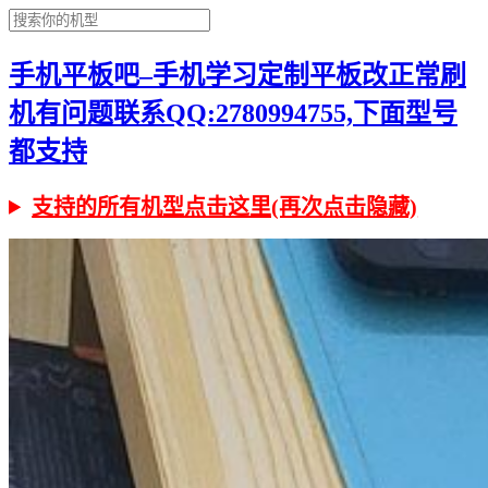
手机平板吧–手机学习定制平板改正常刷
机有问题联系QQ:2780994755,下面型号
都支持
支持的所有机型点击这里(再次点击隐藏)