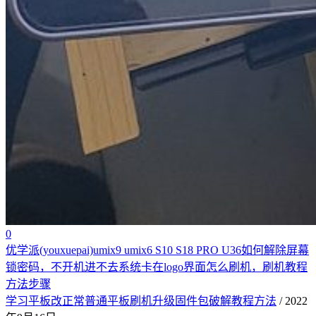
0
优学派(youxuepai)umix9 umix6 S10 S18 PRO U36如何解除屏幕
锁密码，不开机进不去系统卡在logo界面怎么刷机，刷机教程
方法步骤
学习平板改正常普通平板刷机升级固件包破解教程方法
/ 2022