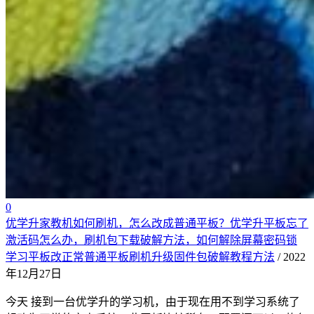
0
优学升家教机如何刷机，怎么改成普通平板？优学升平板忘了
激活码怎么办，刷机包下载破解方法，如何解除屏幕密码锁
学习平板改正常普通平板刷机升级固件包破解教程方法
/ 2022
年12月27日
今天 接到一台优学升的学习机，由于现在用不到学习系统了