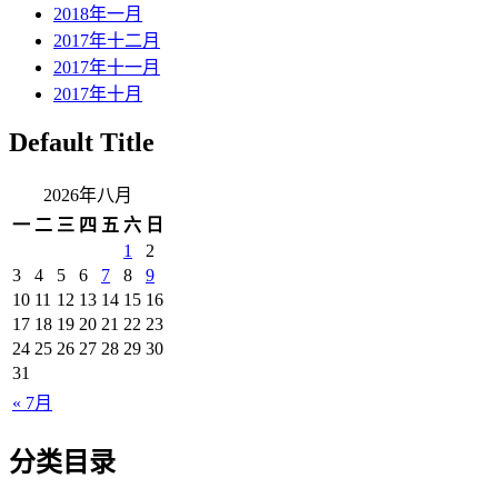
2018年一月
2017年十二月
2017年十一月
2017年十月
Default Title
2026年八月
一
二
三
四
五
六
日
1
2
3
4
5
6
7
8
9
10
11
12
13
14
15
16
17
18
19
20
21
22
23
24
25
26
27
28
29
30
31
« 7月
分类目录