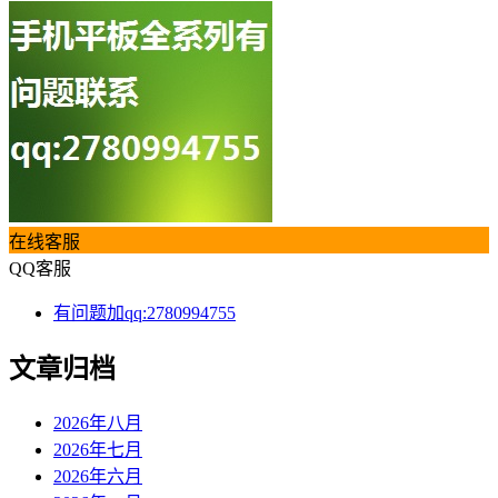
在线客服
QQ客服
有问题加qq:2780994755
文章归档
2026年八月
2026年七月
2026年六月