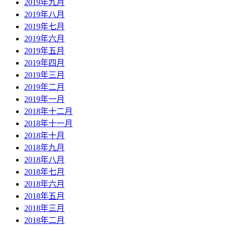
2019年九月
2019年八月
2019年七月
2019年六月
2019年五月
2019年四月
2019年三月
2019年二月
2019年一月
2018年十二月
2018年十一月
2018年十月
2018年九月
2018年八月
2018年七月
2018年六月
2018年五月
2018年三月
2018年二月