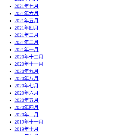
2021年七月
2021年六月
2021年五月
2021年四月
2021年三月
2021年二月
2021年一月
2020年十二月
2020年十一月
2020年九月
2020年八月
2020年七月
2020年六月
2020年五月
2020年四月
2020年二月
2019年十一月
2019年十月