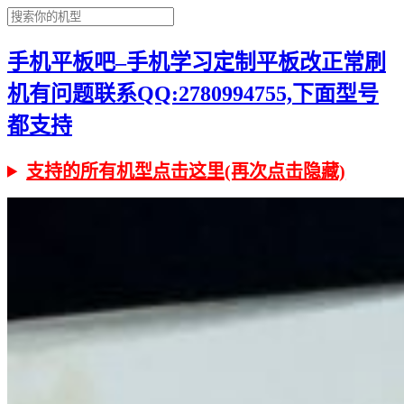
手机平板吧–手机学习定制平板改正常刷
机有问题联系QQ:2780994755,下面型号
都支持
支持的所有机型点击这里(再次点击隐藏)