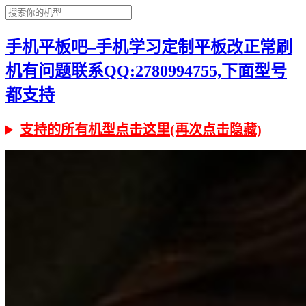
手机平板吧–手机学习定制平板改正常刷
机有问题联系QQ:2780994755,下面型号
都支持
支持的所有机型点击这里(再次点击隐藏)