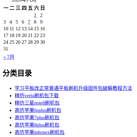
一
二
三
四
五
六
日
1
2
3
4
5
6
7
8
9
10
11
12
13
14
15
16
17
18
19
20
21
22
23
24
25
26
27
28
29
30
31
« 7月
分类目录
学习平板改正常普通平板刷机升级固件包破解教程方法
精仿vertu刷机包下载
精仿三星note8刷机包
高仿苹果6splus刷机包
高仿苹果7plus刷机包
高仿苹果8plus刷机包
高仿苹果iphonex刷机包