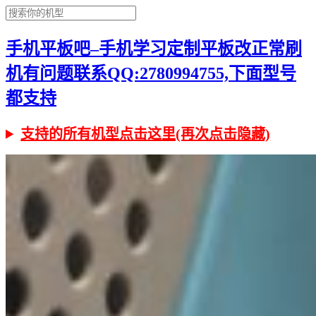
手机平板吧–手机学习定制平板改正常刷
机有问题联系QQ:2780994755,下面型号
都支持
支持的所有机型点击这里(再次点击隐藏)