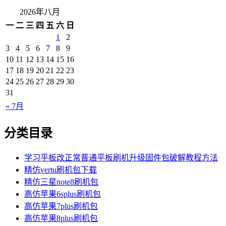
2026年八月
一
二
三
四
五
六
日
1
2
3
4
5
6
7
8
9
10
11
12
13
14
15
16
17
18
19
20
21
22
23
24
25
26
27
28
29
30
31
« 7月
分类目录
学习平板改正常普通平板刷机升级固件包破解教程方法
精仿vertu刷机包下载
精仿三星note8刷机包
高仿苹果6splus刷机包
高仿苹果7plus刷机包
高仿苹果8plus刷机包