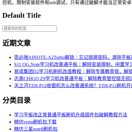
控机，限制安装软件和usb调试，只有通过破解才能当正常安
Default Title
近期文章
思必驰AINOTE‑A2Turbo解锁｜忘记锁屏密码，清除平
S11 OG.Note学习机改普通平板｜解除安装限制，闲置
易成集团D2学习机刷机改造教程｜解除专属教育锁，解
志高CHIGO Z9学习机改普通平板｜解除教育管控锁无
天之河TZH-P12收银机怎么改普通系统？TZH-P12刷
分类目录
学习平板改正常普通平板刷机升级固件包破解教程方法
精仿vertu刷机包下载
精仿三星note8刷机包