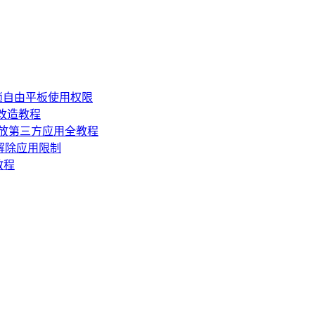
锁自由平板使用权限
损改造教程
机开放第三方应用全教程
，解除应用限制
教程