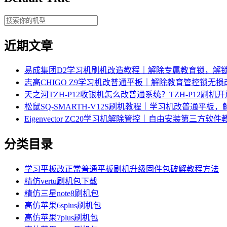
近期文章
易成集团D2学习机刷机改造教程｜解除专属教育锁，解
志高CHIGO Z9学习机改普通平板｜解除教育管控锁无
天之河TZH-P12收银机怎么改普通系统？TZH-P12刷
松鼠SQ-SMARTH-V12S刷机教程｜学习机改普通平板
Eigenvector ZC20学习机解除管控｜自由安装第三方软件
分类目录
学习平板改正常普通平板刷机升级固件包破解教程方法
精仿vertu刷机包下载
精仿三星note8刷机包
高仿苹果6splus刷机包
高仿苹果7plus刷机包