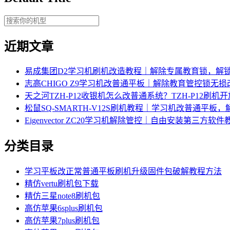
近期文章
易成集团D2学习机刷机改造教程｜解除专属教育锁，解
志高CHIGO Z9学习机改普通平板｜解除教育管控锁无
天之河TZH-P12收银机怎么改普通系统？TZH-P12刷
松鼠SQ-SMARTH-V12S刷机教程｜学习机改普通平板
Eigenvector ZC20学习机解除管控｜自由安装第三方软件
分类目录
学习平板改正常普通平板刷机升级固件包破解教程方法
精仿vertu刷机包下载
精仿三星note8刷机包
高仿苹果6splus刷机包
高仿苹果7plus刷机包