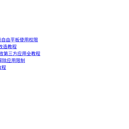
锁自由平板使用权限
损改造教程
机开放第三方应用全教程
，解除应用限制
教程