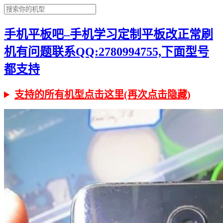
手机平板吧–手机学习定制平板改正常刷
机有问题联系QQ:2780994755,下面型号
都支持
支持的所有机型点击这里(再次点击隐藏)