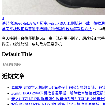
0
德邦快递pad dpk3a东方拓宇iwrist i7 i9A i11刷机
学习平板改正常普通平板刷机升级固件包破解教程方法
/ 202
今天接到一台德邦把枪pda，由于现在用不到了，想改成正常
界面，经过处理，成功改为正常手机
Default Title
近期文章
易成集团D2学习机刷机改造教程｜解除专属教育锁，解
志高CHIGO Z9学习机改普通平板｜解除教育管控锁无
天之河TZH-P12收银机怎么改普通系统？TZH-P12刷
松鼠SQ-SMARTH-V12S刷机教程｜学习机改普通平板