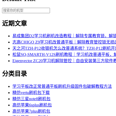
近期文章
易成集团D2学习机刷机改造教程｜解除专属教育锁，解
志高CHIGO Z9学习机改普通平板｜解除教育管控锁无
天之河TZH-P12收银机怎么改普通系统？TZH-P12刷
松鼠SQ-SMARTH-V12S刷机教程｜学习机改普通平板
Eigenvector ZC20学习机解除管控｜自由安装第三方软件
分类目录
学习平板改正常普通平板刷机升级固件包破解教程方法
精仿vertu刷机包下载
精仿三星note8刷机包
高仿苹果6splus刷机包
高仿苹果7plus刷机包