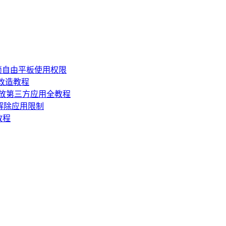
锁自由平板使用权限
损改造教程
机开放第三方应用全教程
，解除应用限制
教程