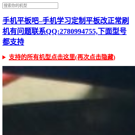
手机平板吧–手机学习定制平板改正常刷
机有问题联系QQ:2780994755,下面型号
都支持
支持的所有机型点击这里(再次点击隐藏)