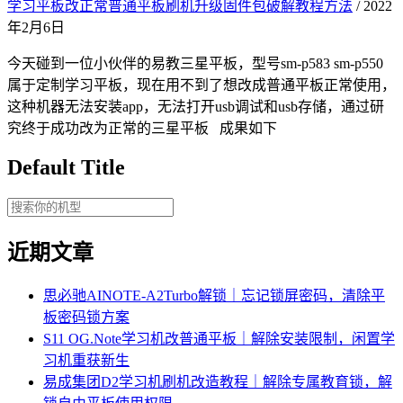
学习平板改正常普通平板刷机升级固件包破解教程方法
/ 2022
年2月6日
今天碰到一位小伙伴的易教三星平板，型号sm-p583 sm-p550
属于定制学习平板，现在用不到了想改成普通平板正常使用，
这种机器无法安装app，无法打开usb调试和usb存储，通过研
究终于成功改为正常的三星平板 成果如下
Default Title
近期文章
思必驰AINOTE‑A2Turbo解锁｜忘记锁屏密码，清除平
板密码锁方案
S11 OG.Note学习机改普通平板｜解除安装限制，闲置学
习机重获新生
易成集团D2学习机刷机改造教程｜解除专属教育锁，解