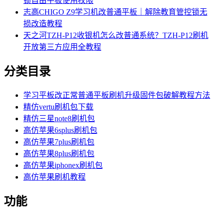
锁自由平板使用权限
志高CHIGO Z9学习机改普通平板｜解除教育管控锁无
损改造教程
天之河TZH-P12收银机怎么改普通系统？TZH-P12刷机
开放第三方应用全教程
分类目录
学习平板改正常普通平板刷机升级固件包破解教程方法
精仿vertu刷机包下载
精仿三星note8刷机包
高仿苹果6splus刷机包
高仿苹果7plus刷机包
高仿苹果8plus刷机包
高仿苹果iphonex刷机包
高仿苹果刷机教程
功能