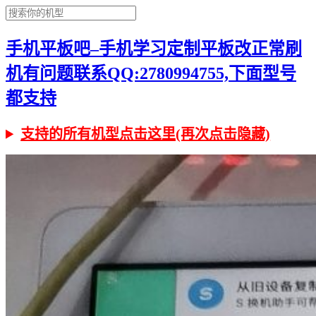
手机平板吧–手机学习定制平板改正常刷
机有问题联系QQ:2780994755,下面型号
都支持
支持的所有机型点击这里(再次点击隐藏)