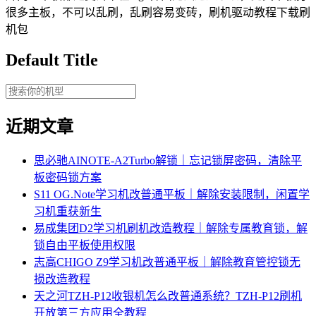
很多主板，不可以乱刷，乱刷容易变砖，刷机驱动教程下载刷
机包
Default Title
近期文章
思必驰AINOTE‑A2Turbo解锁｜忘记锁屏密码，清除平
板密码锁方案
S11 OG.Note学习机改普通平板｜解除安装限制，闲置学
习机重获新生
易成集团D2学习机刷机改造教程｜解除专属教育锁，解
锁自由平板使用权限
志高CHIGO Z9学习机改普通平板｜解除教育管控锁无
损改造教程
天之河TZH-P12收银机怎么改普通系统？TZH-P12刷机
开放第三方应用全教程