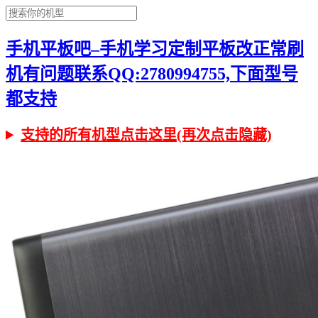
手机平板吧–手机学习定制平板改正常刷
机有问题联系QQ:2780994755,下面型号
都支持
支持的所有机型点击这里(再次点击隐藏)