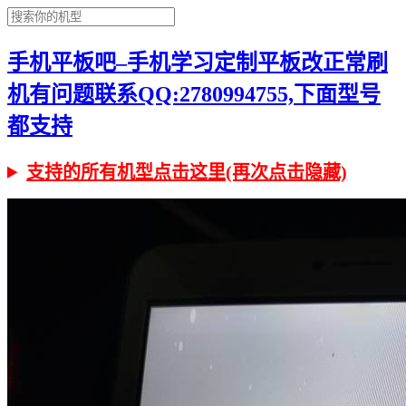
手机平板吧–手机学习定制平板改正常刷
机有问题联系QQ:2780994755,下面型号
都支持
支持的所有机型点击这里(再次点击隐藏)