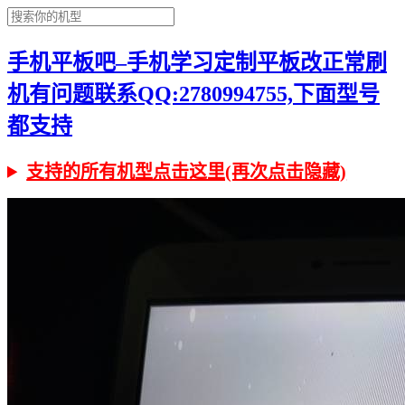
手机平板吧–手机学习定制平板改正常刷
机有问题联系QQ:2780994755,下面型号
都支持
支持的所有机型点击这里(再次点击隐藏)