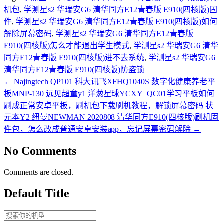
机包
,
学测星s2 华瑞安G6 清华同方E12青春版 E910(四核版)固
件
,
学测星s2 华瑞安G6 清华同方E12青春版 E910(四核版)如何
解除屏幕密码
,
学测星s2 华瑞安G6 清华同方E12青春版
E910(四核版)怎么才能退出学生模式
,
学测星s2 华瑞安G6 清华
同方E12青春版 E910(四核版)进不去系统
,
学测星s2 华瑞安G6
清华同方E12青春版 E910(四核版)防盗锁
←
Najingtech QP101 科大讯飞XFHQ1040S 数字化健康养老平
板MNP-130 远见超童y1 洋葱星球YCXY_QC01学习平板如何
刷成正常安卓平板，刷机包下载刷机教程，解锁屏幕密码
状
元本Y2 纽曼NEWMAN 2020808 清华同方E910(四核版)刷机固
件包，怎么改成普通安卓安装app，忘记屏幕密码解除
→
No Comments
Comments are closed.
Default Title