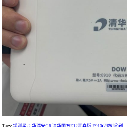
Tags:
学测星s2 华瑞安G6 清华同方E12青春版 E910(四核版)刷