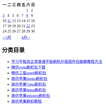
一
二
三
四
五
六
日
1
2
3
4
5
6
7
8
9
10
11
12
13
14
15
16
17
18
19
20
21
22
23
24
25
26
27
28
29
30
« 5月
4月 »
分类目录
学习平板改正常普通平板刷机升级固件包破解教程方法
精仿vertu刷机包下载
精仿三星note8刷机包
高仿苹果6splus刷机包
高仿苹果7plus刷机包
高仿苹果8plus刷机包
高仿苹果iphonex刷机包
高仿苹果刷机教程