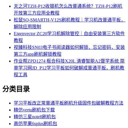
天之河TZH-P12收银机怎么改普通系统？TZH-P12刷机
开放第三方应用全教程
松鼠SQ-SMARTH-V12S刷机教程｜学习机改普通平板，
解除应用限制
Eigenvector ZC20学习机解除管控｜自由安装第三方软件
教程
视臻科技SN03电子书阅读器如何解锁，忘记密码，安装
第三方app刷机解锁教程
作业帮ZPD1274 枢合科技X20L 清睿智能A2督学系统 简
单学习网JD_P12学习平板如何破解成普通平板，刷机教
程工具
分类目录
学习平板改正常普通平板刷机升级固件包破解教程方法
精仿vertu刷机包下载
精仿三星note8刷机包
高仿苹果6splus刷机包