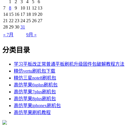
1
2
3
4
5
6
7
8
9
10
11
12
13
14
15
16
17
18
19
20
21
22
23
24
25
26
27
28
29
30
31
« 7月
9月 »
分类目录
学习平板改正常普通平板刷机升级固件包破解教程方法
精仿vertu刷机包下载
精仿三星note8刷机包
高仿苹果6splus刷机包
高仿苹果7plus刷机包
高仿苹果8plus刷机包
高仿苹果iphonex刷机包
高仿苹果刷机教程