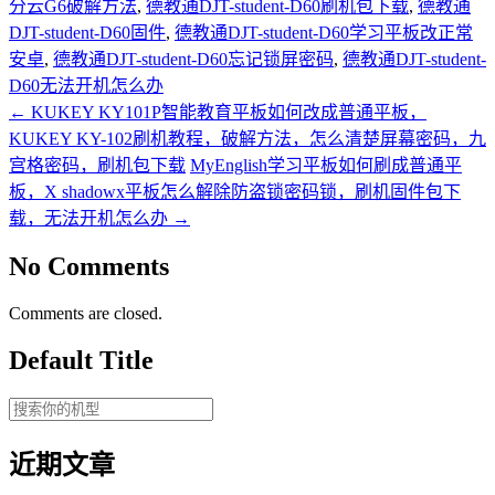
分云G6破解方法
,
德教通DJT-student-D60刷机包下载
,
德教通
DJT-student-D60固件
,
德教通DJT-student-D60学习平板改正常
安卓
,
德教通DJT-student-D60忘记锁屏密码
,
德教通DJT-student-
D60无法开机怎么办
←
KUKEY KY101P智能教育平板如何改成普通平板，
KUKEY KY-102刷机教程，破解方法，怎么清楚屏幕密码，九
宫格密码，刷机包下载
MyEnglish学习平板如何刷成普通平
板，X shadowx平板怎么解除防盗锁密码锁，刷机固件包下
载，无法开机怎么办
→
No Comments
Comments are closed.
Default Title
近期文章