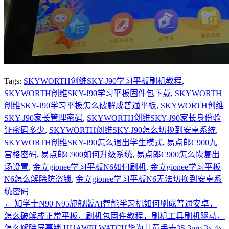
Tags:
SKYWORTH创维SKY-J90学习平板刷机教程
,
SKYWORTH创维SKY-J90学习平板固件包下载
,
SKYWORTH
创维SKY-J90学习平板怎么破解成普通平板
,
SKYWORTH创维
SKY-J90家长管理密码
,
SKYWORTH创维SKY-J90家长身份验
证密码多少
,
SKYWORTH创维SKY-J90怎么切换到安卓系统
,
SKYWORTH创维SKY-J90怎么退出学生模式
,
易点郎C900九
宫格密码
,
易点郎C900如何升级系统
,
易点郎C900怎么恢复出
场设置
,
金立gionee学习平板N6如何刷机
,
金立gionee学习平板
N6怎么解除防盗锁
,
金立gionee学习平板N6无法切换到安卓系
统密码
←
知学士N90 N95旗舰版AI智能学习机如何刷成普通安卓，
怎么破解成正常平板，刷机包固件教程，刷机工具刷机驱动，
怎么解除屏幕锁
HUAWEI WATCH华为儿童手表3S 3pro 3x 4x