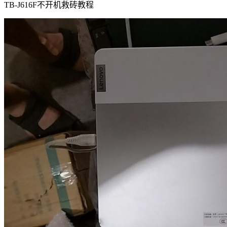
TB-J616F不开机救砖教程