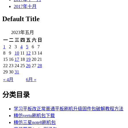
2017年十月
Default Title
2023年五月
一
二
三
四
五
六
日
1
2
3
4
5
6
7
8
9
10
11
12
13
14
15
16
17
18
19
20
21
22
23
24
25
26
27
28
29
30
31
« 4月
6月 »
分类目录
学习平板改正常普通平板刷机升级固件包破解教程方法
精仿vertu刷机包下载
精仿三星note8刷机包