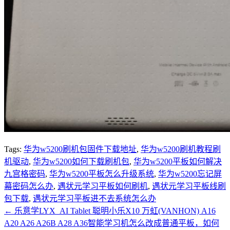
Tags:
华为w5200刷机包固件下载地址
,
华为w5200刷机教程刷
机驱动
,
华为w5200如何下载刷机包
,
华为w5200平板如何解决
九宫格密码
,
华为w5200平板怎么升级系统
,
华为w5200忘记屏
幕密码怎么办
,
遇状元学习平板如何刷机
,
遇状元学习平板线刷
包下载
,
遇状元学习平板进不去系统怎么办
←
乐意学LYX_AI Tablet 聪明小乐X10 万虹(VANHON) A16
A20 A26 A26B A28 A36智能学习机怎么改成普通平板，如何