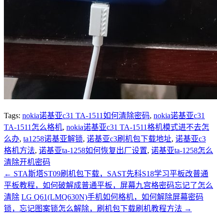
Tags:
nokia诺基亚c31 TA-1511如何清除密码
,
nokia诺基亚c31
TA-1511怎么格机
,
nokia诺基亚c31 TA-1511格机模式进不去怎
么办
,
ta1258诺基亚解锁
,
诺基亚c3刷机包下载地址
,
诺基亚c3
格机方法
,
诺基亚ta-1258如何恢复出厂设置
,
诺基亚ta-1258怎么
清除开机密码
←
STA斯塔ST09刷机包下载，SAST先科S18学习平板改普通
平板教程，如何破解成普通平板，屏幕九宫格密码忘记了怎么
清除
LG Q61(LMQ630N)手机如何格机，如何解除屏幕密码
锁，忘记图案锁怎么解除，刷机包下载刷机教程方法
→