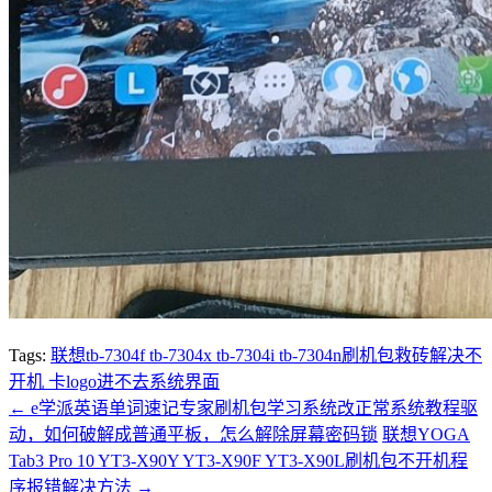
Tags:
联想tb-7304f tb-7304x tb-7304i tb-7304n刷机包救砖解决不
开机 卡logo进不去系统界面
←
e学派英语单词速记专家刷机包学习系统改正常系统教程驱
动，如何破解成普通平板，怎么解除屏幕密码锁
联想YOGA
Tab3 Pro 10 YT3-X90Y YT3-X90F YT3-X90L刷机包不开机程
序报错解决方法
→