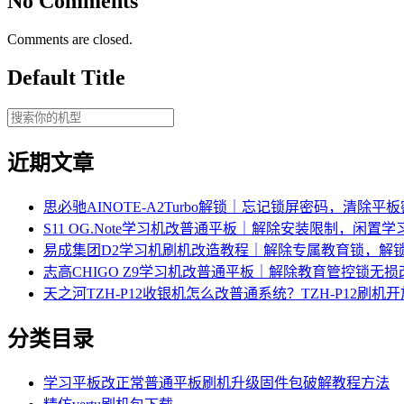
No Comments
Comments are closed.
Default Title
近期文章
思必驰AINOTE‑A2Turbo解锁｜忘记锁屏密码，清除平
S11 OG.Note学习机改普通平板｜解除安装限制，闲置
易成集团D2学习机刷机改造教程｜解除专属教育锁，解
志高CHIGO Z9学习机改普通平板｜解除教育管控锁无
天之河TZH-P12收银机怎么改普通系统？TZH-P12刷
分类目录
学习平板改正常普通平板刷机升级固件包破解教程方法