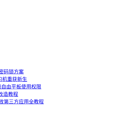
板密码锁方案
学习机重获新生
锁自由平板使用权限
损改造教程
机开放第三方应用全教程