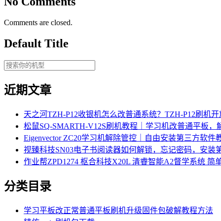
No Comments
Comments are closed.
Default Title
近期文章
天之河TZH-P12收银机怎么改普通系统？TZH-P12刷
松鼠SQ-SMARTH-V12S刷机教程｜学习机改普通平板
Eigenvector ZC20学习机解除管控｜自由安装第三方软件
视臻科技SN03电子书阅读器如何解锁，忘记密码，安装第
作业帮ZPD1274 枢合科技X20L 清睿智能A2督学系统
分类目录
学习平板改正常普通平板刷机升级固件包破解教程方法