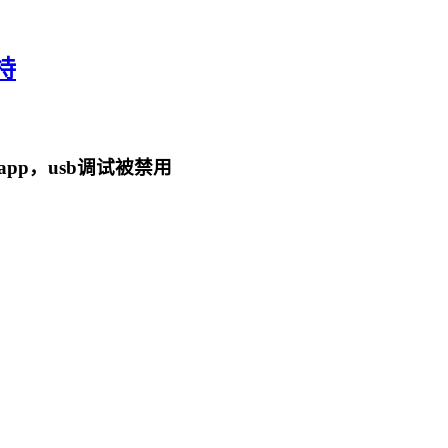
持
p，usb调试被禁用