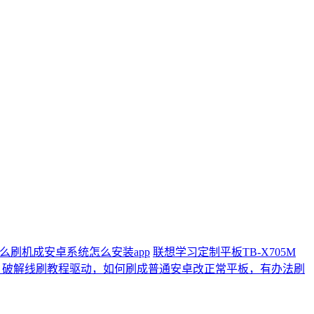
教程怎么刷机成安卓系统怎么安装app
联想学习定制平板TB-X705M
/f等全系列刷机固件包下载，破解线刷教程驱动，如何刷成普通安卓改正常平板，有办法刷