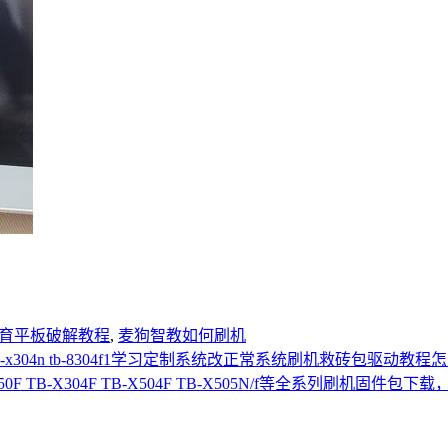
育平板破解教程
,
麦狗智教如何刷机
 tb-x304n tb-8304f1学习定制系统改正常系统刷机救砖包驱动
-X605M TB3-850F TB-X304F TB-X504F TB-X505N