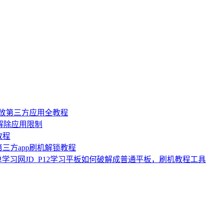
机开放第三方应用全教程
，解除应用限制
教程
三方app刷机解锁教程
 简单学习网JD_P12学习平板如何破解成普通平板，刷机教程工具