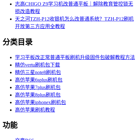
志高CHIGO Z9学习机改普通平板｜解除教育管控锁无
损改造教程
天之河TZH-P12收银机怎么改普通系统？TZH-P12刷机
开放第三方应用全教程
分类目录
学习平板改正常普通平板刷机升级固件包破解教程方法
精仿vertu刷机包下载
精仿三星note8刷机包
高仿苹果6splus刷机包
高仿苹果7plus刷机包
高仿苹果8plus刷机包
高仿苹果iphonex刷机包
高仿苹果刷机教程
功能