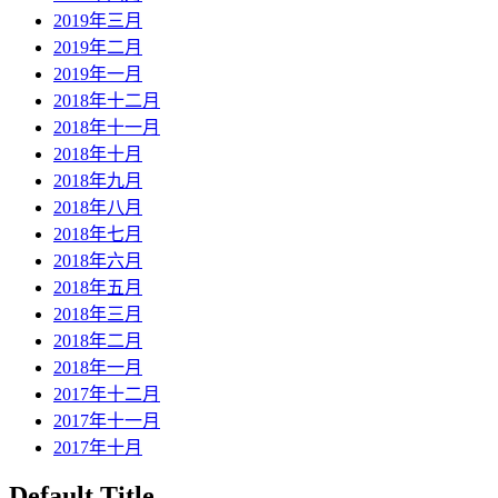
2019年三月
2019年二月
2019年一月
2018年十二月
2018年十一月
2018年十月
2018年九月
2018年八月
2018年七月
2018年六月
2018年五月
2018年三月
2018年二月
2018年一月
2017年十二月
2017年十一月
2017年十月
Default Title