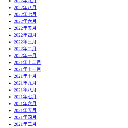
2022年九月
2022年八月
2022年七月
2022年六月
2022年五月
2022年四月
2022年三月
2022年二月
2022年一月
2021年十二月
2021年十一月
2021年十月
2021年九月
2021年八月
2021年七月
2021年六月
2021年五月
2021年四月
2021年三月