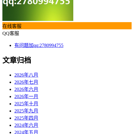
在线客服
QQ客服
有问题加qq:2780994755
文章归档
2026年八月
2026年七月
2026年六月
2026年一月
2025年十月
2025年九月
2025年四月
2024年六月
2024年五月