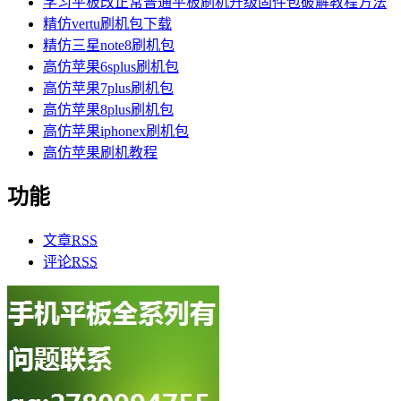
学习平板改正常普通平板刷机升级固件包破解教程方法
精仿vertu刷机包下载
精仿三星note8刷机包
高仿苹果6splus刷机包
高仿苹果7plus刷机包
高仿苹果8plus刷机包
高仿苹果iphonex刷机包
高仿苹果刷机教程
功能
文章
RSS
评论
RSS