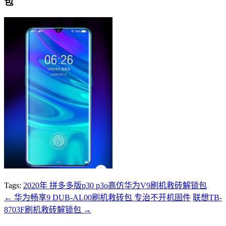
包
Tags:
2020年 拼多多版p30 p3o高仿华为V9刷机救砖解锁包
←
华为畅享9 DUB-AL00刷机救砖包 专治不开机固件
联想TB-
8703F刷机救砖解锁包
→