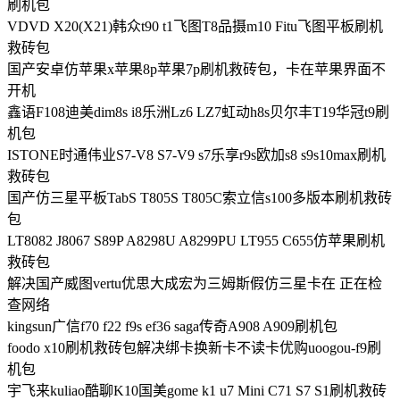
刷机包
VDVD X20(X21)韩众t90 t1飞图T8品摄m10 Fitu飞图平板刷机
救砖包
国产安卓仿苹果x苹果8p苹果7p刷机救砖包，卡在苹果界面不
开机
鑫语F108迪美dim8s i8乐洲Lz6 LZ7虹动h8s贝尔丰T19华冠t9刷
机包
ISTONE时通伟业S7-V8 S7-V9 s7乐享r9s欧加s8 s9s10max刷机
救砖包
国产仿三星平板TabS T805S T805C索立信s100多版本刷机救砖
包
LT8082 J8067 S89P A8298U A8299PU LT955 C655仿苹果刷机
救砖包
解决国产威图vertu优思大成宏为三姆斯假仿三星卡在 正在检
查网络
kingsun广信f70 f22 f9s ef36 saga传奇A908 A909刷机包
foodo x10刷机救砖包解决绑卡换新卡不读卡优购uoogou-f9刷
机包
宇飞来kuliao酷聊K10国美gome k1 u7 Mini C71 S7 S1刷机救砖