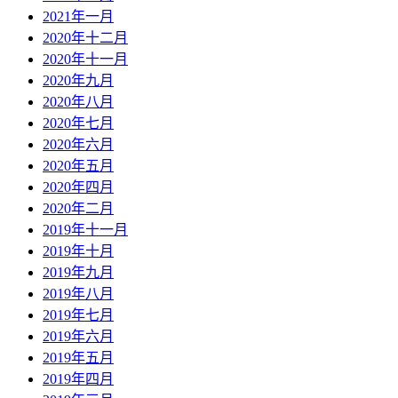
2021年一月
2020年十二月
2020年十一月
2020年九月
2020年八月
2020年七月
2020年六月
2020年五月
2020年四月
2020年二月
2019年十一月
2019年十月
2019年九月
2019年八月
2019年七月
2019年六月
2019年五月
2019年四月