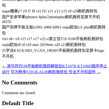
包
sugar糖果y7 y9 f7 f9 s11 f11 y11 y12 y15 s9 s20刷机救砖包
国产安卓苹果iphonex 8plus7plus6splus刷机救砖定屏不开机
a8232
国产杂牌平板主板k1001 n960 kt961 oujia欧加s11 plus刷机救砖
包
vivi s8+ v9 v15 r17 v17 v21-x索立信T10 S100平板刷机救砖包
oujia欧加s8 s9 s10 max 2019mix s20 s23刷机救砖包
小学派K10 K1003_V1.0.0_190305平板刷机救砖包定屏卡logo
不开机
←
清华同方Q8平板刷机救砖解锁包KT107H KT106D程序停止
运行
华为畅享9 DUB-AL00刷机救砖包 专治不开机固件
→
No Comments
Comments are closed.
Default Title