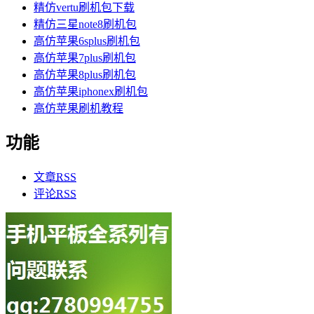
精仿vertu刷机包下载
精仿三星note8刷机包
高仿苹果6splus刷机包
高仿苹果7plus刷机包
高仿苹果8plus刷机包
高仿苹果iphonex刷机包
高仿苹果刷机教程
功能
文章
RSS
评论
RSS