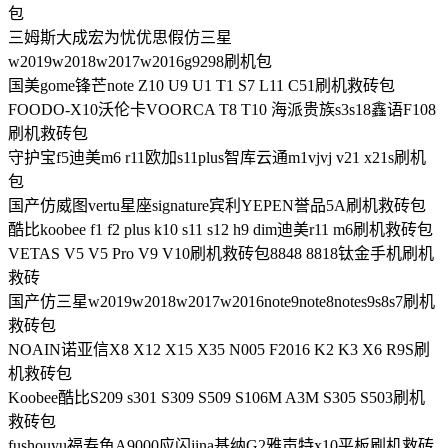
包
三姆斯大成宏为忧优思假仿三星
w2019w2018w2017w2016g9298刷机包
国美gome锋芒note Z10 U9 U1 T1 S7 L11 C51刷机救砖包
FOODO-X10沃伦卡VOORCA T8 T10 海派贵族s3s18鑫语F108
刷机救砖包
守护宝f5迪美m6 r11欧加s11plus智库云通m1vjvj v21 x21s刷机
包
国产仿威图vertu星座signature宾利YEPEN誉品5A刷机救砖包
酷比koobee f1 f2 plus k10 s11 s12 h9 dim迪美r11 m6刷机救砖包
VETAS V5 V5 Pro V9 V10刷机救砖包8848 8818钛金手机刷机
救砖
国产仿三星w2019w2018w2017w2016note9note8notes9s8s7刷机
救砖包
NOAIN诺亚信X8 X12 X15 X35 N005 F2016 K2 K3 X6 R9S刷
机救砖包
Koobee酷比S209 s301 S309 S509 S106M A3M S305 S503刷机
救砖包
fushouyu福寿鱼A9000应闪jina基纳G2雅声特x10平板刷机救砖