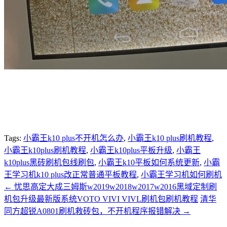
Tags:
小霸王k10 plus不开机怎么办
,
小霸王k10 plus刷机教程
,
小霸王k10plus刷机教程
,
小霸王k10plus平板升级
,
小霸王
k10plus黑砖刷机包线刷包
,
小霸王k10平板如何系统更新
,
小霸
王学习机k10 plus改正常普通平板教程
,
小霸王学习机如何刷机
←
忧思高定大成三姆斯w2019w2018w2017w2016黑域定制刷
机包升级最新版系统VOTO VIVI VIVL刷机包刷机教程
清华
同方超锐A0801刷机救砖包，不开机程序报错解决
→