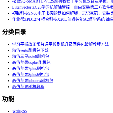
松鼠SQ-SMARTH-V12S刷机教程｜学习机改普通平板
Eigenvector ZC20学习机解除管控｜自由安装第三方软件
视臻科技SN03电子书阅读器如何解锁，忘记密码，安装第
作业帮ZPD1274 枢合科技X20L 清睿智能A2督学系统
分类目录
学习平板改正常普通平板刷机升级固件包破解教程方法
精仿vertu刷机包下载
精仿三星note8刷机包
高仿苹果6splus刷机包
高仿苹果7plus刷机包
高仿苹果8plus刷机包
高仿苹果iphonex刷机包
高仿苹果刷机教程
功能
文章
RSS