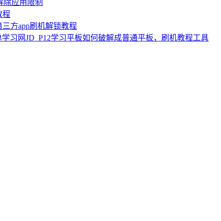
，解除应用限制
教程
三方app刷机解锁教程
 简单学习网JD_P12学习平板如何破解成普通平板，刷机教程工具