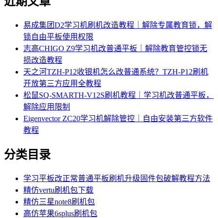
近期文章
易成集团D2学习机刷机改造教程｜解除专属教育锁，解
锁自由平板使用权限
志高CHIGO Z9学习机改普通平板｜解除教育管控锁无
损改造教程
天之河TZH-P12收银机怎么改普通系统？TZH-P12刷机
开放第三方应用全教程
松鼠SQ-SMARTH-V12S刷机教程｜学习机改普通平板，
解除应用限制
Eigenvector ZC20学习机解除管控｜自由安装第三方软件
教程
分类目录
学习平板改正常普通平板刷机升级固件包破解教程方法
精仿vertu刷机包下载
精仿三星note8刷机包
高仿苹果6splus刷机包