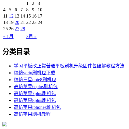
1
2
3
4
5
6
7
8
9
10
11
12
13
14
15
16
17
18
19
20
21
22
23
24
25
26
27
28
« 1月
3月 »
分类目录
学习平板改正常普通平板刷机升级固件包破解教程方法
精仿vertu刷机包下载
精仿三星note8刷机包
高仿苹果6splus刷机包
高仿苹果7plus刷机包
高仿苹果8plus刷机包
高仿苹果iphonex刷机包
高仿苹果刷机教程