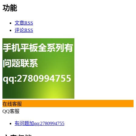
功能
文章
RSS
评论
RSS
在线客服
QQ客服
有问题加qq:2780994755