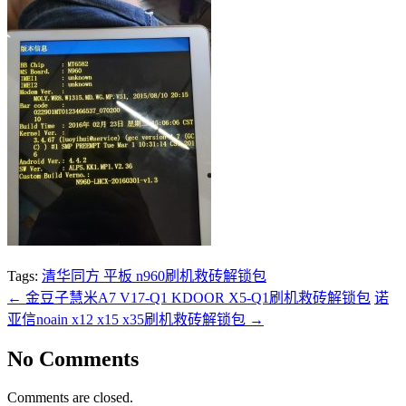
Tags:
清华同方 平板 n960刷机救砖解锁包
←
金豆子慧米A7 V17-Q1 KDOOR X5-Q1刷机救砖解锁包
诺
亚信noain x12 x15 x35刷机救砖解锁包
→
No Comments
Comments are closed.