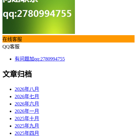
在线客服
QQ客服
有问题加qq:2780994755
文章归档
2026年八月
2026年七月
2026年六月
2026年一月
2025年十月
2025年九月
2025年四月