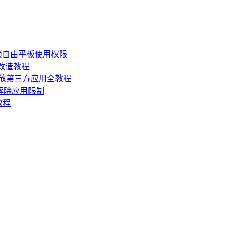
锁自由平板使用权限
损改造教程
机开放第三方应用全教程
，解除应用限制
教程