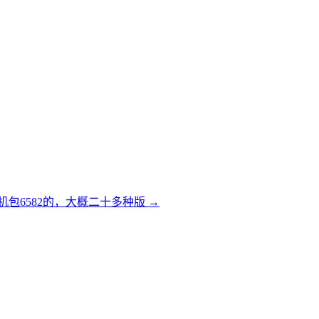
本刷机包6582的，大概二十多种版
→