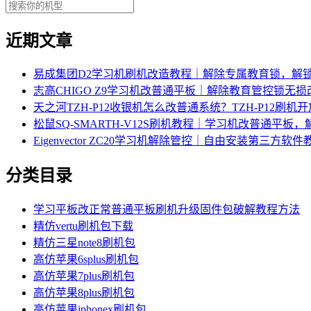
近期文章
易成集团D2学习机刷机改造教程｜解除专属教育锁，解
志高CHIGO Z9学习机改普通平板｜解除教育管控锁无
天之河TZH-P12收银机怎么改普通系统？TZH-P12刷
松鼠SQ-SMARTH-V12S刷机教程｜学习机改普通平板
Eigenvector ZC20学习机解除管控｜自由安装第三方软件
分类目录
学习平板改正常普通平板刷机升级固件包破解教程方法
精仿vertu刷机包下载
精仿三星note8刷机包
高仿苹果6splus刷机包
高仿苹果7plus刷机包
高仿苹果8plus刷机包
高仿苹果iphonex刷机包